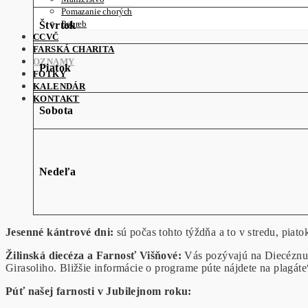
Pomazanie chorých
Pohreb
Štvrtok
CCVČ
FARSKÁ CHARITA
OZNAMY
Piatok
FOTKY
KALENDÁR
KONTAKT
Sobota
Nedeľa
Jesenné kántrové dni:
sú počas tohto týždňa a to v stredu, piat
Žilinsk
á
diec
é
za a Farnos
ť Višňov
é
:
Vás pozývajú na Diecéznu 
Girasoliho. Bližšie informácie o programe púte nájdete na plagáte
Púť našej farnosti v Jubilejnom roku: