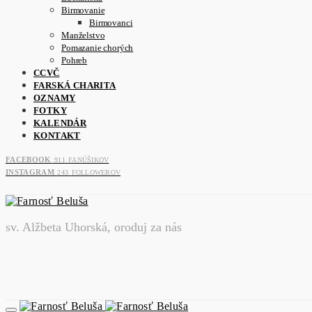
Birmovanie
Birmovanci
Manželstvo
Pomazanie chorých
Pohreb
CCVČ
FARSKÁ CHARITA
OZNAMY
FOTKY
KALENDÁR
KONTAKT
FACEBOOK
911
FANÚŠIKOV
INSTAGRAM
243
FOLLOWEROV
sv. Alžbeta Uhorská, oroduj za nás