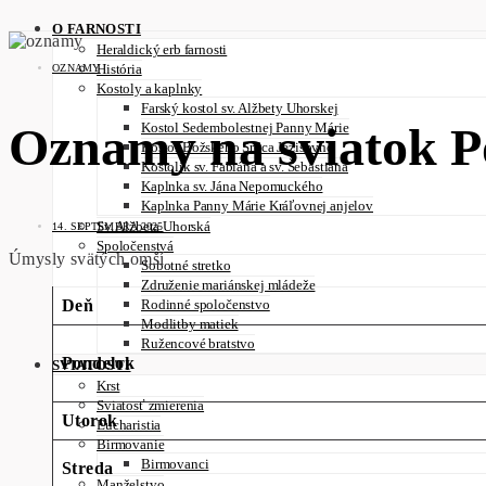
O FARNOSTI
Heraldický erb farnosti
História
OZNAMY
Kostoly a kaplnky
Farský kostol sv. Alžbety Uhorskej
Oznamy na sviatok P
Kostol Sedembolestnej Panny Márie
Kostol Božského Srdca Ježišovho
Kostolík sv. Fabiána a sv. Šebastiána
Kaplnka sv. Jána Nepomuckého
Kaplnka Panny Márie Kráľovnej anjelov
Sv. Alžbeta Uhorská
14. SEPTEMBRA 2025
Spoločenstvá
Úmysly svätých omší
Sobotné stretko
Združenie mariánskej mládeže
Deň
Rodinné spoločenstvo
Modlitby matiek
Ružencové bratstvo
Pondelok
SVIATOSTI
Krst
Sviatosť zmierenia
Utorok
Eucharistia
Birmovanie
Birmovanci
Streda
Manželstvo