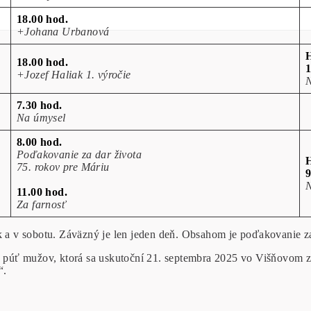
18.00 hod.
+Johana Urbanová
18.00 hod.
1
+Jozef Haliak 1. výročie
N
7.30 hod.
Na úmysel
8.00 hod.
Poďakovanie za dar života
75. rokov pre Máriu
9
N
11.00 hod.
Za farnosť
ok a v sobotu. Záväzný je len jeden deň. Obsahom je poďakovanie z
púť mužov, ktorá sa uskutoční 21. septembra 2025 vo Višňovom za
“.