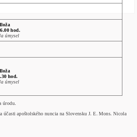
Hloža
6.00 hod.
a úmysel
Hloža
.30 hod.
a úmysel
a úrodu.
 účasti apoštolského nuncia na Slovensku J. E. Mons. Nicola