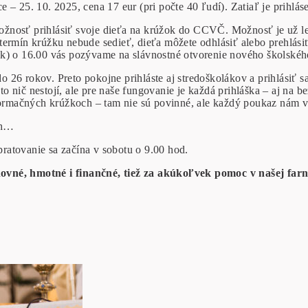
 – 25. 10. 2025, cena 17 eur (pri počte 40 ľudí). Zatiaľ je prihlá
žnosť prihlásiť svoje dieťa na krúžok do CCVČ. Možnosť je už le
termín krúžku nebude sedieť, dieťa môžete odhlásiť alebo prehlási
ok) o 16.00 vás pozývame na slávnostné otvorenie nového školskéh
26 rokov. Preto pokojne prihláste aj stredoškolákov a prihlásiť 
o nič nestojí, ale pre naše fungovanie je každá prihláška – aj na
i formačných krúžkoch – tam nie sú povinné, ale každý poukaz nám
ých…
Žilinská. Upratovanie sa začína v sobotu o 9.0
ovn
é
, hmotn
é
i
finančn
é
, tie
ž za akúkoľvek pomoc v našej farn