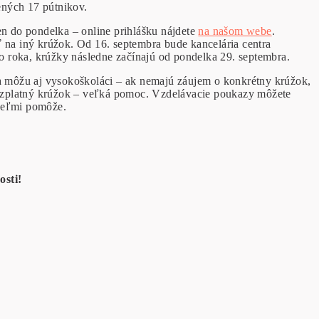
sených 17 pútnikov.
n do pondelka – online prihlášku nájdete
na našom webe
.
ť na iný krúžok. Od 16. septembra bude kancelária centra
o roka, krúžky následne začínajú od pondelka 29. septembra.
sa môžu aj vysokoškoláci – ak nemajú záujem o konkrétny krúžok,
 bezplatný krúžok – veľká pomoc. Vzdelávacie poukazy môžete
 veľmi pomôže.
0 hod.
osti!