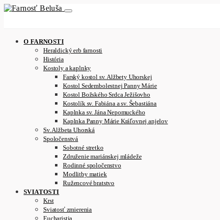
O FARNOSTI
Heraldický erb farnosti
História
Kostoly a kaplnky
Farský kostol sv. Alžbety Uhorskej
Kostol Sedembolestnej Panny Márie
Kostol Božského Srdca Ježišovho
Kostolík sv. Fabiána a sv. Šebastiána
Kaplnka sv. Jána Nepomuckého
Kaplnka Panny Márie Kráľovnej anjelov
Sv. Alžbeta Uhorská
Spoločenstvá
Sobotné stretko
Združenie mariánskej mládeže
Rodinné spoločenstvo
Modlitby matiek
Ružencové bratstvo
SVIATOSTI
Krst
Sviatosť zmierenia
Eucharistia