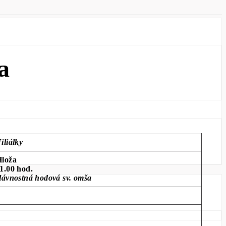
a
iliálky
Hloža
1.00 hod.
lávnostná hodová sv. omša