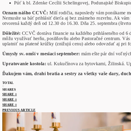
Púť k bl. Zdenke Cecílii Schelingovej, Podunajské Biskupice
Oznam nášho CCVČ:
Milí rodičia, naposledy vám ponúkame mo
Nemusíte sa báť prihlásiť dieťa aj bez známeho rozvrhu. Ak vám 
otvorená každý deň od 12.30 do 16.30. Dňa 25. septembra (štvrt
Dôležit
é
:
CCVČ dostáva financie na každého prihláseného od 6 do 
môžu využívať herňu, posilňovňu alebo Pastoračné centrum. Vás t
uplatniť na platené krúžky (znižujú cenu) alebo odovzdať aj pr
Úmysly sv. omší v mesiaci september:
mám ešte pár dní voľn
Upratovanie kostola:
ul. Kukučínova za bytovkami, 
Ďakujem vám, drahí bratia a sestry za všetky vaš
e dary,
duch
TOTAL
0
SHARES
SHARE
0
SHARE
0
SHARE
0
PREVIOUS ARTICLE