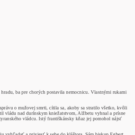
 hradu, ba pre chorých postavila nemocnicu. Vlastnými rukami
ávu o mužovej smrti, cítila sa, akoby sa stratilo všetko, kvôli
til vládu nad durínskym kniežatstvom, Alžbetu vyhnal a prísne
 tyranského vládcu. Istý františkánsky kňaz jej pomohol nájsť
 ju vyhľadať a priviesť k sebe do kláštora. Sám biskup Egbert