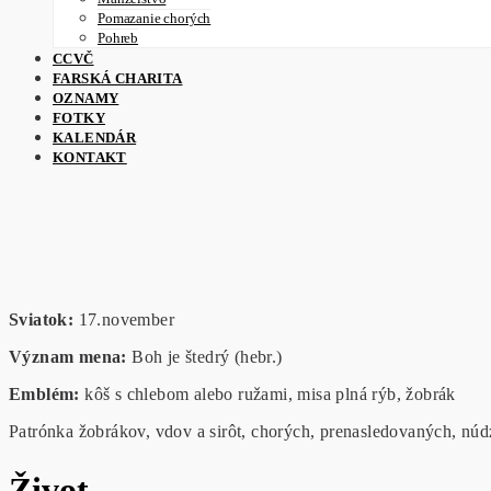
Pomazanie chorých
Pohreb
CCVČ
FARSKÁ CHARITA
OZNAMY
FOTKY
KALENDÁR
KONTAKT
Sviatok:
17.november
Význam mena:
Boh je štedrý (hebr.)
Emblém:
kôš s chlebom alebo ružami, misa plná rýb, žobrák
Patrónka žobrákov, vdov a sirôt, chorých, prenasledovaných, núdz
Život