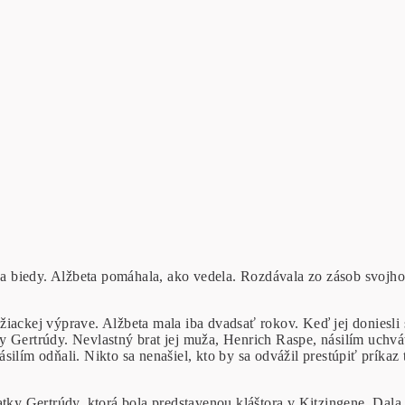
 biedy. Alžbeta pomáhala, ako vedela. Rozdávala zo zásob svojho
ackej výprave. Alžbeta mala iba dvadsať rokov. Keď jej doniesli spr
y Gertrúdy. Nevlastný brat jej muža, Henrich Raspe, násilím uchvá
ilím odňali. Nikto sa nenašiel, kto by sa odvážil prestúpiť príkaz
atky Gertrúdy, ktorá bola predstavenou kláštora v Kitzingene. Dala