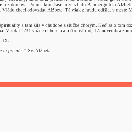
tu z domova. Po nejakom čase priviezli do Bambergu telo Alžbeti
urg. Vládu chcel odovzdať Alžbete. Tá však z hradu odišla, v mest
špirituality a tam žila v chudobe a službe chorým. Keď sa o tom doz
tná. V roku 1231 vážne ochorela a o štrnásť dní, 17. novembra zomr
m IX.
 tu pre nás.“
Sv. Alžbeta