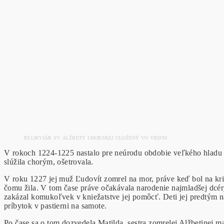
RELIKVIÁR SV. ALŽBETY UHORSKEJ ULOŽENÝ VO VIEDNI
V rokoch 1224-1225 nastalo pre neúrodu obdobie veľkého hladu a
slúžila chorým, ošetrovala.
V roku 1227 jej muž Ľudovít zomrel na mor, práve keď bol na križi
čomu žila. V tom čase práve očakávala narodenie najmladšej dcér
zakázal komukoľvek v kniežatstve jej pomôcť. Deti jej predtým nás
príbytok v pastierni na samote.
Po čase sa o tom dozvedela Matilda, sestra zomrelej Alžbetinej m