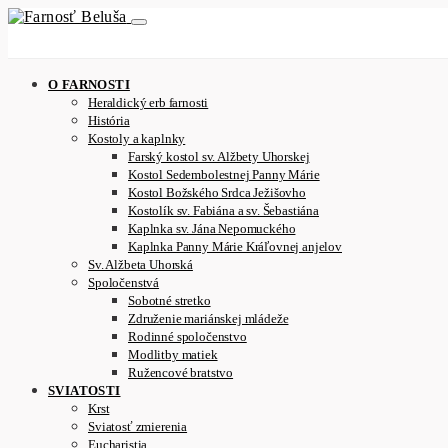
O FARNOSTI
Heraldický erb farnosti
História
Kostoly a kaplnky
Farský kostol sv. Alžbety Uhorskej
Kostol Sedembolestnej Panny Márie
Kostol Božského Srdca Ježišovho
Kostolík sv. Fabiána a sv. Šebastiána
Kaplnka sv. Jána Nepomuckého
Kaplnka Panny Márie Kráľovnej anjelov
Sv. Alžbeta Uhorská
Spoločenstvá
Sobotné stretko
Združenie mariánskej mládeže
Rodinné spoločenstvo
Modlitby matiek
Ružencové bratstvo
SVIATOSTI
Krst
Sviatosť zmierenia
Eucharistia