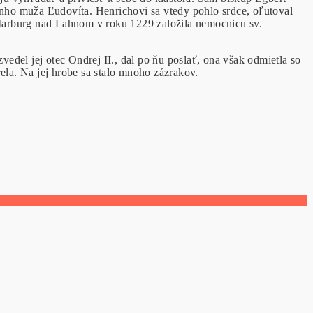
nho muža Ľudovíta. Henrichovi sa vtedy pohlo srdce, oľutoval
e Marburg nad Lahnom v roku 1229 založila nemocnicu sv.
vedel jej otec Ondrej II., dal po ňu poslať, ona však odmietla so
ela. Na jej hrobe sa stalo mnoho zázrakov.