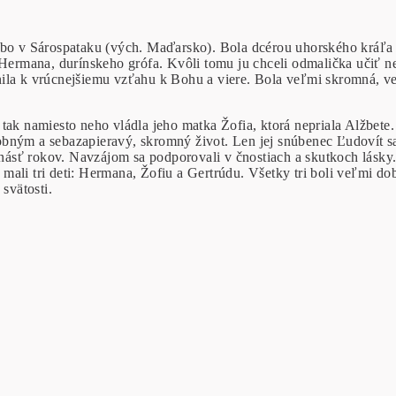
lebo v Sárospataku (vých. Maďarsko). Bola dcérou uhorského kráľa
i Hermana, durínskeho grófa. Kvôli tomu ju chceli odmalička učiť
ila k vrúcnejšiemu vzťahu k Bohu a viere. Bola veľmi skromná, ved
tak namiesto neho vládla jeho matka Žofia, ktorá nepriala Alžbete. 
ným a sebazapieravý, skromný život. Len jej snúbenec Ľudovít sa j
rnásť rokov. Navzájom sa podporovali v čnostiach a skutkoch lásky.
mali tri deti: Hermana, Žofiu a Gertrúdu. Všetky tri boli veľmi d
svätosti.