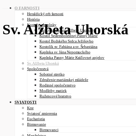
O FARNOSTI
Heraldický erb farnosti
História
Sv. Alžbeta Uhorská
Kostoly a kaplnky
Farský kostol sv. Alžbety Uhorskej
Kostol Sedembolestnej Panny Márie
Kostol Božského Srdca Ježišovho
Kostolík sv. Fabiána a sv. Šebastiána
Kaplnka sv. Jána Nepomuckého
Kaplnka Panny Márie Kráľovnej anjelov
Sv. Alžbeta Uhorská
Spoločenstvá
Sobotné stretko
Združenie mariánskej mládeže
Rodinné spoločenstvo
Modlitby matiek
Ružencové bratstvo
SVIATOSTI
Krst
Sviatosť zmierenia
Eucharistia
Birmovanie
Birmovanci
Manželstvo