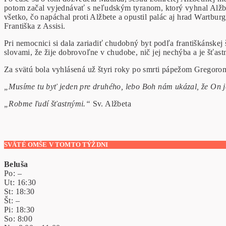
potom začal vyjednávať s neľudským tyranom, ktorý vyhnal Alžbe
všetko, čo napáchal proti Alžbete a opustil palác aj hrad Wartb
Františka z Assisi.
Pri nemocnici si dala zariadiť chudobný byt podľa františkánskej 
slovami, že žije dobrovoľne v chudobe, nič jej nechýba a je šťas
Za svätú bola vyhlásená už štyri roky po smrti pápežom Gregoro
„Musíme tu byť jeden pre druhého, lebo Boh nám ukázal, že On je
„Robme ľudí šťastnými.“
Sv. Alžbeta
SVÄTÉ OMŠE V TOMTO TÝŽDNI
Beluša
Po: –
Ut: 16:30
St: 18:30
Št: –
Pi: 18:30
So: 8:00