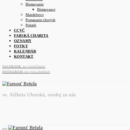
Birmovanie
Birmovanci
Manželstvo
Pomazanie chorých
Pohreb
CCVČ
FARSKÁ CHARITA
OZNAMY
FOTKY
KALENDÁR
KONTAKT
FACEBOOK
911
FANÚŠIKOV
INSTAGRAM
243
FOLLOWEROV
sv. Alžbeta Uhorská, oroduj za nás