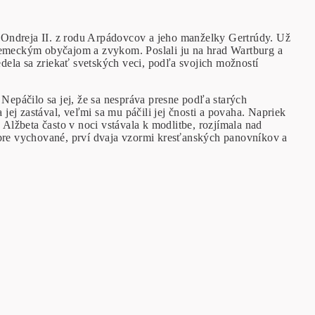
 Ondreja II. z rodu Arpádovcov a jeho manželky Gertrúdy. Už
 nemeckým obyčajom a zvykom. Poslali ju na hrad Wartburg a
ela sa zriekať svetských veci, podľa svojich možností
Nepáčilo sa jej, že sa nespráva presne podľa starých
ej zastával, veľmi sa mu páčili jej čnosti a povaha. Napriek
 Alžbeta často v noci vstávala k modlitbe, rozjímala nad
obre vychované, prví dvaja vzormi kresťanských panovníkov a