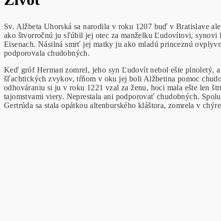
Sv. Alžbeta Uhorská sa narodila v roku 1207 buď v Bratislave a
ako štvorročnú ju sľúbil jej otec za manželku Ľudovítovi, synov
Eisenach. Násilná smrť jej matky ju ako mladú princeznú ovplyvn
podporovala chudobných.
Keď gróf Herman zomrel, jeho syn Ľudovít nebol ešte plnoletý, a 
šľachtických zvykov, tŕňom v oku jej boli Alžbetina pomoc chudob
odhováraniu si ju v roku 1221 vzal za ženu, hoci mala ešte len št
tajomstvami viery. Neprestala ani podporovať chudobných. Spolu 
Gertrúda sa stala opátkou altenburského kláštora, zomrela v chýre 