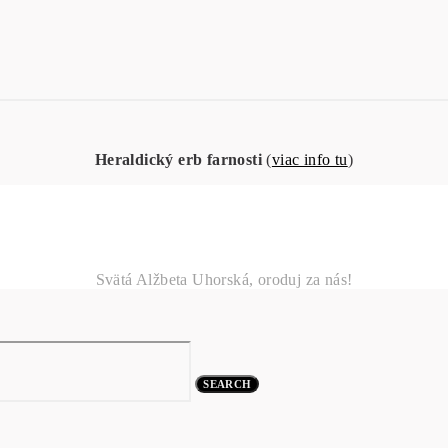
Heraldický erb farnosti
(
viac info tu
)
Svätá Alžbeta Uhorská, oroduj za nás!
SEARCH