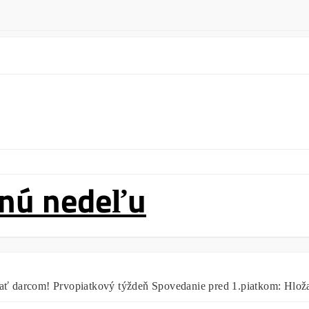
tnú nedeľu
lať darcom! Prvopiatkový týždeň Spovedanie pred 1.piatkom: Hloža: