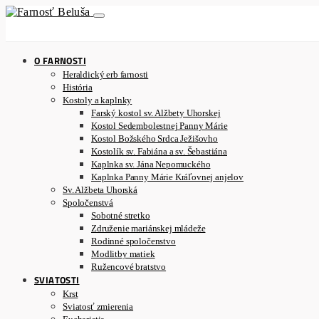
O FARNOSTI
Heraldický erb farnosti
História
Kostoly a kaplnky
Farský kostol sv. Alžbety Uhorskej
Kostol Sedembolestnej Panny Márie
Kostol Božského Srdca Ježišovho
Kostolík sv. Fabiána a sv. Šebastiána
Kaplnka sv. Jána Nepomuckého
Kaplnka Panny Márie Kráľovnej anjelov
Sv. Alžbeta Uhorská
Spoločenstvá
Sobotné stretko
Združenie mariánskej mládeže
Rodinné spoločenstvo
Modlitby matiek
Ružencové bratstvo
SVIATOSTI
Krst
Sviatosť zmierenia