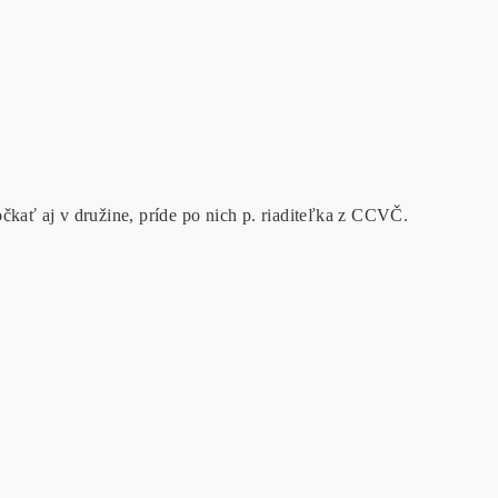
očkať aj v družine, príde po nich p. riaditeľka z CCVČ.