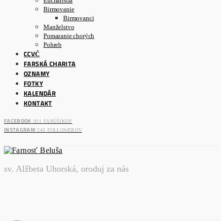
Eucharistia
Birmovanie
Birmovanci
Manželstvo
Pomazanie chorých
Pohreb
CCVČ
FARSKÁ CHARITA
OZNAMY
FOTKY
KALENDÁR
KONTAKT
FACEBOOK
911
FANÚŠIKOV
INSTAGRAM
243
FOLLOWEROV
sv. Alžbeta Uhorská, oroduj za nás