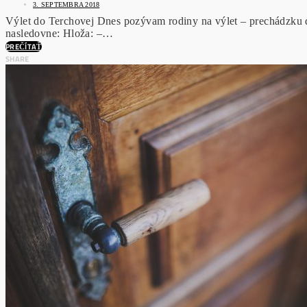
3. SEPTEMBRA 2018
Výlet do Terchovej Dnes pozývam rodiny na výlet – prechádzku
nasledovne: Hloža: –…
PREČÍTAŤ
SHARE