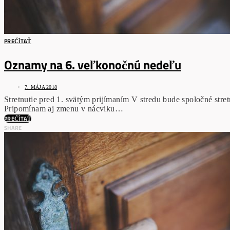
PREČÍTAŤ
Oznamy na 6. veľkonočnú nedeľu
7. MÁJA 2018
Stretnutie pred 1. svätým prijímaním V stredu bude spoločné stret
Pripomínam aj zmenu v nácviku…
PREČÍTAŤ
SHARE