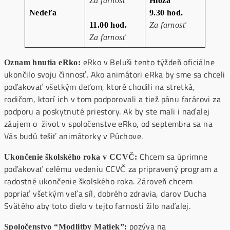
Za farnosť
Hloža
Nedeľa
9.30 hod.
11.00 hod.
Za farnosť
Za farnosť
eRko v Beluši tento týždeň oficiálne
Oznam hnutia eRko:
ukončilo svoju činnosť. Ako animátori eRka by sme sa chceli
poďakovať všetkým deťom, ktoré chodili na stretká,
rodičom, ktorí ich v tom podporovali a tiež pánu farárovi za
podporu a poskytnuté priestory. Ak by ste mali i naďalej
záujem o život v spoločenstve eRko, od septembra sa na
Vás budú tešiť animátorky v Púchove.
Chcem sa úprimne
Ukončenie školského roka v CCVČ:
poďakovať celému vedeniu CCVČ za pripravený program a
radostné ukončenie školského roka. Zároveň chcem
popriať všetkým veľa síl, dobrého zdravia, darov Ducha
Svätého aby toto dielo v tejto farnosti žilo naďalej.
pozýva na
Spoločenstvo “Modlitby Matiek”: