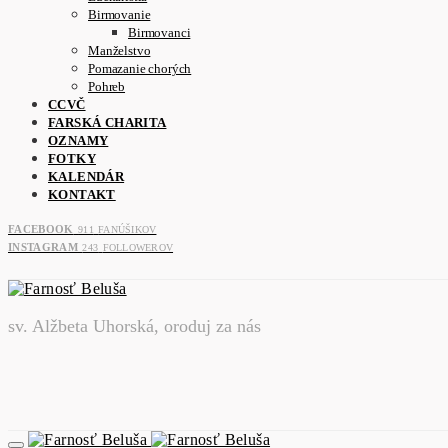
Birmovanie
Birmovanci
Manželstvo
Pomazanie chorých
Pohreb
CCVČ
FARSKÁ CHARITA
OZNAMY
FOTKY
KALENDÁR
KONTAKT
FACEBOOK
911
FANÚŠIKOV
INSTAGRAM
243
FOLLOWEROV
sv. Alžbeta Uhorská, oroduj za nás