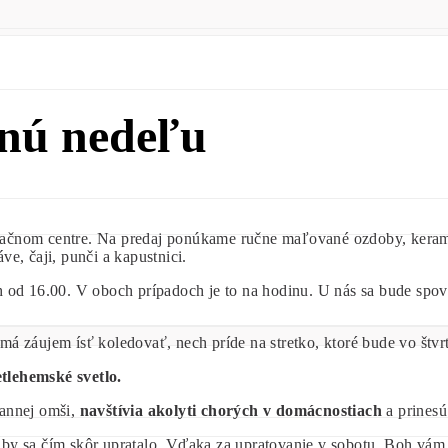
nú nedeľu
ačnom centre. Na predaj ponúkame ručne maľované ozdoby, kerami
ve, čaji, punči a kapustnici.
h od 16.00. V oboch prípadoch je to na hodinu. U nás sa bude spo
má záujem ísť koledovať, nech príde na stretko, ktoré bude vo štv
tlehemské svetlo.
rannej omši,
navštívia akolyti chorých v domácnostiach
a prinesú
aby sa čím skôr upratalo. Vďaka za upratovanie v sobotu. Boh vá