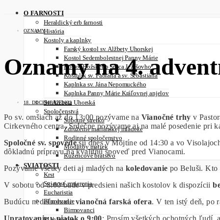
O FARNOSTI
Heraldický erb farnosti
História
OZNAMY
Kostoly a kaplnky
Farský kostol sv. Alžbety Uhorskej
Oznamy na 4. advent
Kostol Sedembolestnej Panny Márie
Kostol Božského Srdca Ježišovho
Kostolík sv. Fabiána a sv. Šebastiána
Kaplnka sv. Jána Nepomuckého
Kaplnka Panny Márie Kráľovnej anjelov
Sv. Alžbeta Uhorská
18. DECEMBRA 2022
Spoločenstvá
Po sv. omšiach až do 13:00 pozývame na
Vianočné trhy
v Pastor
Sobotné stretko
Cirkevného centra. Srdečne pozývame aj na malé posedenie pri ká
Združenie mariánskej mládeže
Rodinné spoločenstvo
Spoločné sv. spovede
sú dnes v Mojtíne od 14:30 a vo Visolajoc
Modlitby matiek
dôkladnú prípravu na kvalitnú spoveď pred Vianocami.
Ružencové bratstvo
SVIATOSTI
Pozývame všetky deti aj mladých na
koledovanie
po Beluši. Kto 
Krst
Sviatosť zmierenia
V sobotu od 8:00 bude v predsieni našich kostolov k dispozícii
be
Eucharistia
Budúcu nedeľu bude
vianočná farská ofera
. V ten istý deň, po 
Birmovanie
Birmovanci
Upratovanie v piatok o 9:00
: Prosím všetkých ochotných ľudí, 
Manželstvo