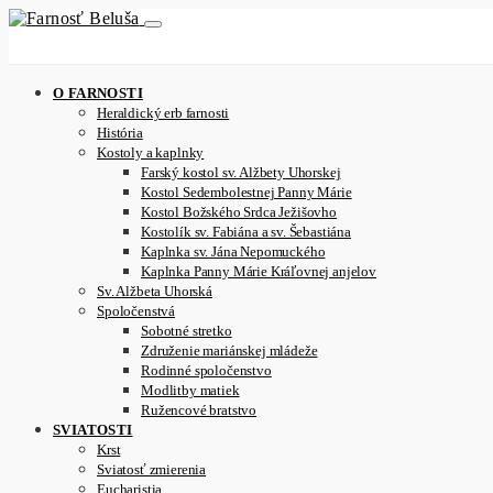
O FARNOSTI
Heraldický erb farnosti
História
Kostoly a kaplnky
Farský kostol sv. Alžbety Uhorskej
Kostol Sedembolestnej Panny Márie
Kostol Božského Srdca Ježišovho
Kostolík sv. Fabiána a sv. Šebastiána
Kaplnka sv. Jána Nepomuckého
Kaplnka Panny Márie Kráľovnej anjelov
Sv. Alžbeta Uhorská
Spoločenstvá
Sobotné stretko
Združenie mariánskej mládeže
Rodinné spoločenstvo
Modlitby matiek
Ružencové bratstvo
SVIATOSTI
Krst
Sviatosť zmierenia
Eucharistia