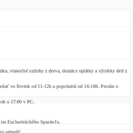
ku, vianočné ozdoby z dreva, domáce oplátky a výrobky detí z
vedať vo štvrtok od 11-12h a popoludní od 16-18h. Prosím o
rtok o 17:00 v PC.
 im Eucharistického Spasiteľa.
m to odmeň!