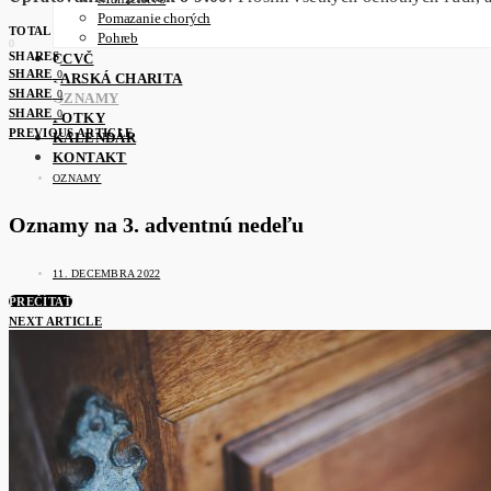
Pomazanie chorých
TOTAL
Pohreb
0
SHARES
CCVČ
SHARE
0
FARSKÁ CHARITA
SHARE
0
OZNAMY
SHARE
0
FOTKY
PREVIOUS ARTICLE
KALENDÁR
KONTAKT
OZNAMY
Oznamy na 3. adventnú nedeľu
11. DECEMBRA 2022
PREČÍTAŤ
NEXT ARTICLE